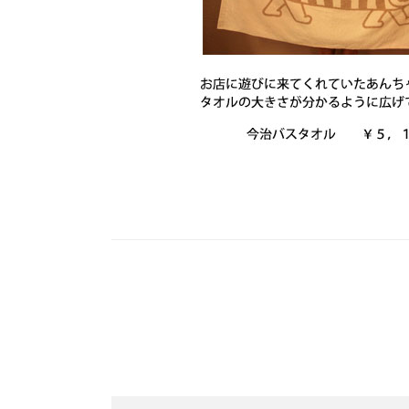
投
稿
ナ