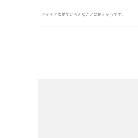
アイデア次第でいろんなことに使えそうです。
投
稿
ナ
ビ
ゲ
ー
シ
ョ
ン