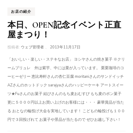
お店の紹介
本日、OPEN記念イベント正直
屋まつり！
投稿者:
ウェブ管理者
、
2013年11月17日
「おいしい・楽しい・ステキなお店」 ヨシヤさんの焼き菓子 ※クリ
ームブリュレ 外は紫芋、中には栗が入っています。 栗栗珈琲のコ
ーヒーゼリー 恵比寿軒さんの杏仁豆腐 moritaniさんのサンドイッチ
AZさんのホットドック sarajyaさんのハッピーケーキ アートスイー
ツ★Fuさんのお菓子 結びさんのもち麦おむすび もち麦のポン菓子
更に５０００円以上お買い上げのお客様には・・・ 豪華賞品が当た
る おとなの輪投げ大会を実地しています！ こどもの輪投げも１００
円で３回投げれて お菓子や景品が当たるので ぜひお越し下さい！