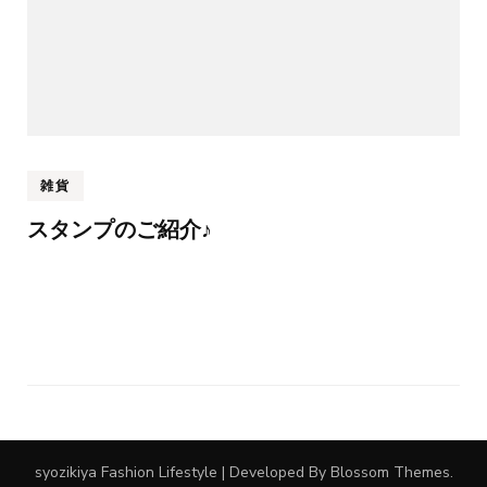
雑貨
スタンプのご紹介♪
syozikiya
Fashion Lifestyle | Developed By
Blossom Themes
.