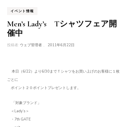
イベント情報
Men’s Lady’s Tシャツフェア開
催中
投稿者:
ウェブ管理者
、
2011年6月22日
本日（6/22）より6/30までＴシャツをお買い上げのお客様に１枚
ごとに
ポイント２０ポイントプレゼントします。
「対象ブランド」
＜Lady’s＞
・7th GATE