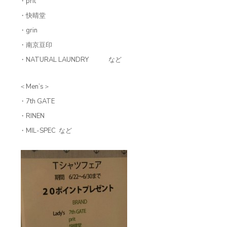
・prit
・快晴堂
・grin
・南京豆印
・NATURAL LAUNDRY など
＜Men’s＞
・7th GATE
・RINEN
・MIL-SPEC など