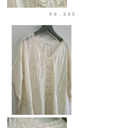
￥９，３４５