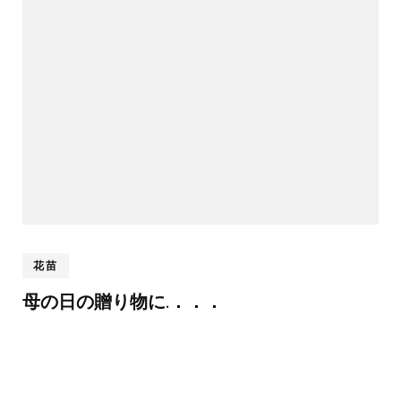
ゲ
ー
シ
ョ
ン
花苗
母の日の贈り物に.．．．