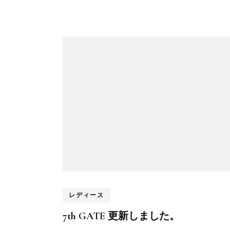
投
稿
ナ
ビ
ゲ
ー
シ
ョ
ン
レディース
7th GATE 更新しました。