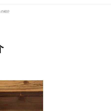
スの紹介
介