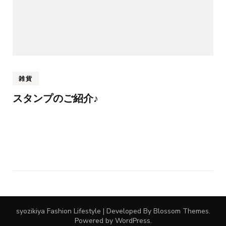
雑貨
スタンプのご紹介♪
syozikiya
Fashion Lifestyle | Developed By
Blossom Themes
.
Powered by
WordPress
.