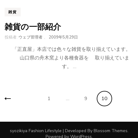
雑貨
雑貨の一部紹介
投稿者:
ウェブ管理者
、
2009年5月29日
「正直屋」本店では色々な雑貨を取り揃えています。
山口県の舟木窯より各種食器を 取り揃えていま
す。 …
投
固
固
固
1
…
9
10
稿
の
定
定
定
ペ
ペ
ー
ペ
ペ
syozikiya
Fashion Lifestyle | Developed By
Blossom Themes
.
ジ
Powered by
WordPress
.